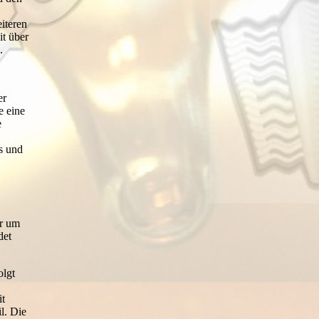
iteren
t über
.
er
e eine
e
rs und
er um
det
olgt
it
l. Die