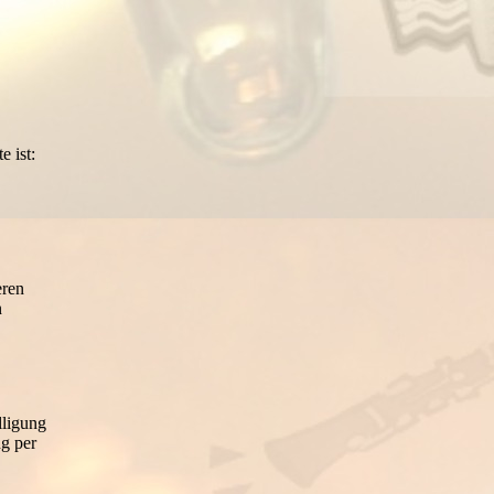
e ist:
eren
n
lligung
ng per