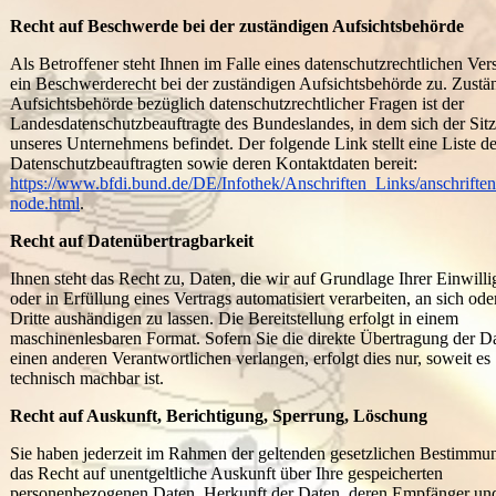
Recht auf Beschwerde bei der zuständigen Aufsichtsbehörde
Als Betroffener steht Ihnen im Falle eines datenschutzrechtlichen Ver
ein Beschwerderecht bei der zuständigen Aufsichtsbehörde zu. Zustä
Aufsichtsbehörde bezüglich datenschutzrechtlicher Fragen ist der
Landesdatenschutzbeauftragte des Bundeslandes, in dem sich der Sitz
unseres Unternehmens befindet. Der folgende Link stellt eine Liste de
Datenschutzbeauftragten sowie deren Kontaktdaten bereit:
https://www.bfdi.bund.de/DE/Infothek/Anschriften_Links/anschriften
node.html
.
Recht auf Datenübertragbarkeit
Ihnen steht das Recht zu, Daten, die wir auf Grundlage Ihrer Einwill
oder in Erfüllung eines Vertrags automatisiert verarbeiten, an sich ode
Dritte aushändigen zu lassen. Die Bereitstellung erfolgt in einem
maschinenlesbaren Format. Sofern Sie die direkte Übertragung der D
einen anderen Verantwortlichen verlangen, erfolgt dies nur, soweit es
technisch machbar ist.
Recht auf Auskunft, Berichtigung, Sperrung, Löschung
Sie haben jederzeit im Rahmen der geltenden gesetzlichen Bestimmu
das Recht auf unentgeltliche Auskunft über Ihre gespeicherten
personenbezogenen Daten, Herkunft der Daten, deren Empfänger un