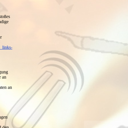
stoßes
ndige
r
_links-
igung
r an
aten an
ngen
d den